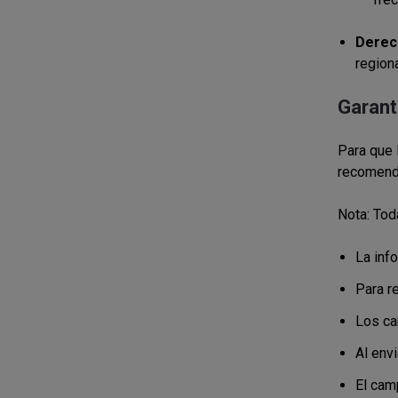
Derech
region
Garant
Para que 
recomend
Nota: Toda
La info
Para re
Los ca
Al envi
El cam