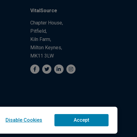
VitalSource
Chapter House,
Pitfield,
Kiln Farm,
Milton Keynes,
MK11 3LW
Disable Cookies
Accept