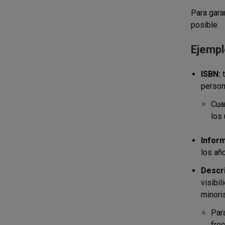
Para gara
posible.
Ejemplo
ISBN:
person
Cuan
los 
Inform
los añ
Descr
visibi
minoris
Par
fre