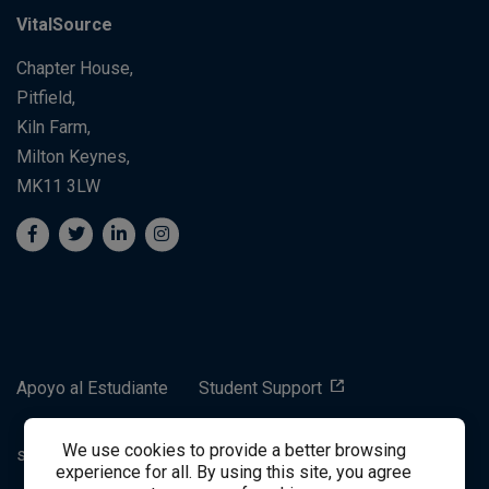
VitalSource
Chapter House,
Pitfield,
Kiln Farm,
Milton Keynes,
MK11 3LW
Apoyo al Estudiante
Student Support
We use cookies to provide a better browsing
success@vitalsource.com
experience for all. By using this site, you agree