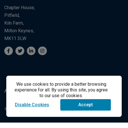
Chapter House,
Pitfield,
Kiln Farm,
Milton Keynes,
MK11 3LW
We use cookies to provide a better browsing
experience for all. By using this site, you agree
Apoyo al Estudiante
Student Support
to our use of cookies.
Disable Cookies
Accept
success@vitalsource.com
© Derechos de autor 2021 VitalSource Technologies LLC