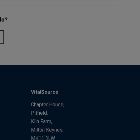
ulo?
VitalSource
Chapter House,
Pitfield,
Kiln Farm,
Milton Keynes,
MK11 3LW