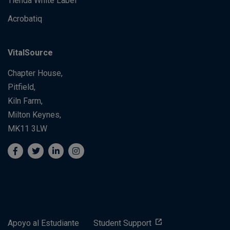
Tienda White Label
Acrobatiq
VitalSource
Chapter House,
Pitfield,
Kiln Farm,
Milton Keynes,
MK11 3LW
Apoyo al Estudiante
Student Support