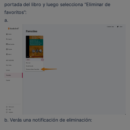
portada del libro y luego selecciona “Eliminar de 
favoritos”:
a.
Open image-20241014-193040.pnga.
b. Verás una notificación de eliminación: