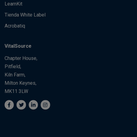
LearnKit
Tienda White Label
Acrobatiq
VitalSource
Chapter House,
Pitfield,
Kiln Farm,
Milton Keynes,
MK11 3LW