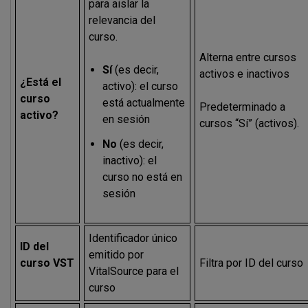
para aislar la
relevancia del
curso.
Alterna entre cursos
Sí
(es decir,
activos e inactivos
¿Está el
activo): el curso
curso
está actualmente
Predeterminado a
activo?
en sesión
cursos “Sí” (activos).
No
(es decir,
inactivo): el
curso no está en
sesión
Identificador único
ID del
emitido por
curso VST
Filtra por ID del curso
VitalSource para el
curso