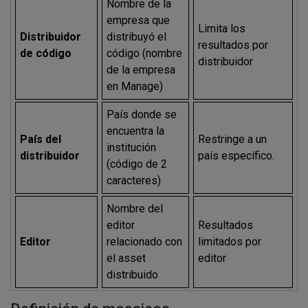
Nombre de la
empresa que
Limita los
Distribuidor
distribuyó el
resultados por
de código
código (nombre
distribuidor
de la empresa
en Manage)
País donde se
encuentra la
País del
Restringe a un
institución
distribuidor
país específico.
(código de 2
caracteres)
Nombre del
editor
Resultados
Editor
relacionado con
limitados por
el asset
editor
distribuido