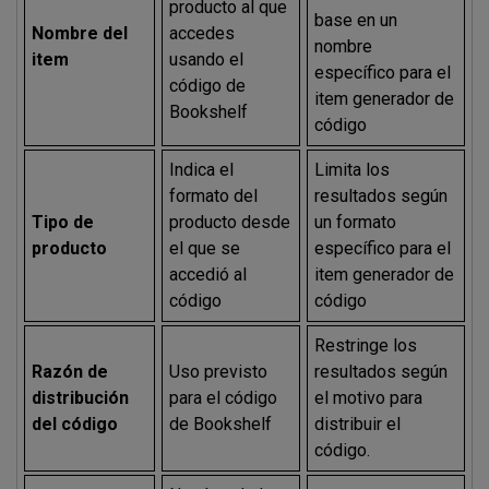
producto al que
base en un
Nombre del
accedes
nombre
item
usando el
específico para el
código de
item generador de
Bookshelf
código
Indica el
Limita los
formato del
resultados según
Tipo de
producto desde
un formato
producto
el que se
específico para el
accedió al
item generador de
código
código
Restringe los
Razón de
Uso previsto
resultados según
distribución
para el código
el motivo para
del código
de Bookshelf
distribuir el
código.