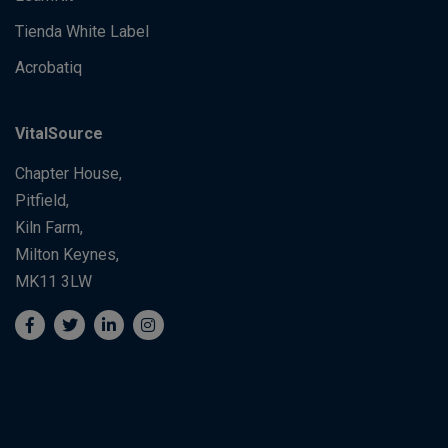
Tienda White Label
Acrobatiq
VitalSource
Chapter House,
Pitfield,
Kiln Farm,
Milton Keynes,
MK11 3LW