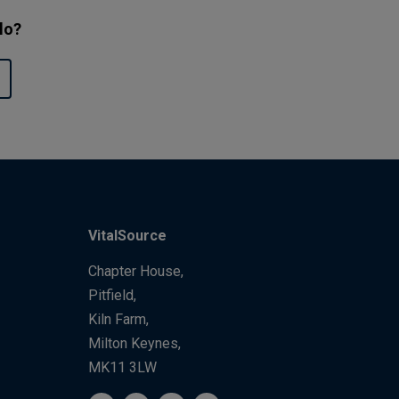
ulo?
VitalSource
Chapter House,
Pitfield,
Kiln Farm,
Milton Keynes,
MK11 3LW