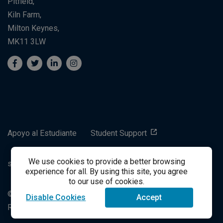
Pitfield,
Kiln Farm,
Milton Keynes,
MK11 3LW
Apoyo al Estudiante
Student Support
We use cookies to provide a better browsing
success@vitalsource.com
experience for all. By using this site, you agree
to our use of cookies.
© Derechos de autor 2021 VitalSource Technologies LLC
Disable Cookies
Accept
Reservados Todos los Derechos