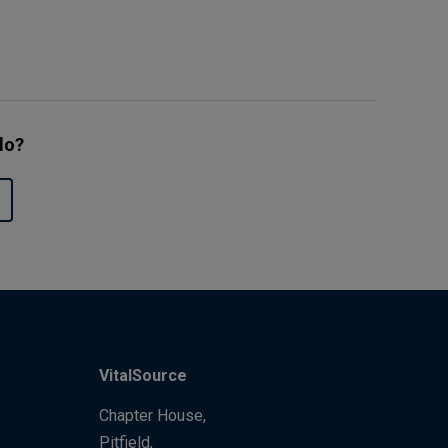
ulo?
VitalSource
Chapter House,
Pitfield,