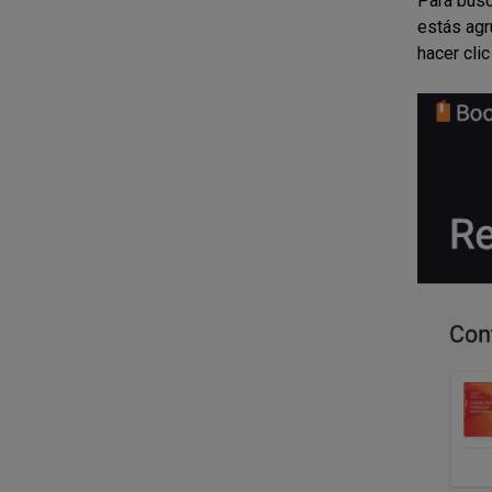
Para busc
estás agr
hacer cli