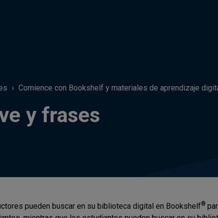
les
Comience con Bookshelf y materiales de aprendizaje digit
ve y frases
®
uctores pueden buscar en su biblioteca digital en Bookshelf
par
iantes, mientras que los estudiantes pueden buscar en su bibliot