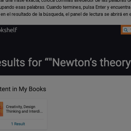
ar una frase exacta, coloca comillas alrededor de las palabras d
upando esas palabras. Cuando termines, pulsa Enter y encuentra
c en el resultado de la búsqueda, el panel de lectura se abrirá en