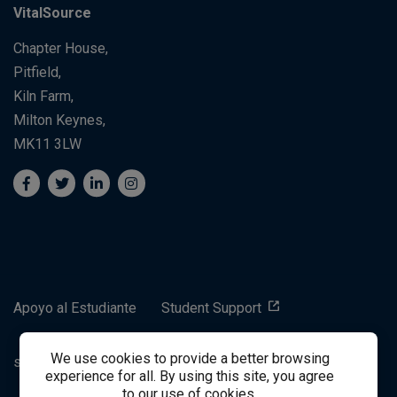
VitalSource
Chapter House,
Pitfield,
Kiln Farm,
Milton Keynes,
MK11 3LW
Apoyo al Estudiante
Student Support
We use cookies to provide a better browsing
success@vitalsource.com
experience for all. By using this site, you agree
to our use of cookies.