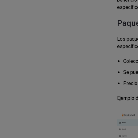
específic
Paqu
Los paque
específic
Colecc
Se pue
Precios
Ejemplo d