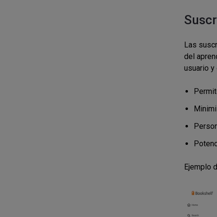
Suscr
Las suscr
del apren
usuario y
Permit
Minimiz
Person
Potenc
Ejemplo d