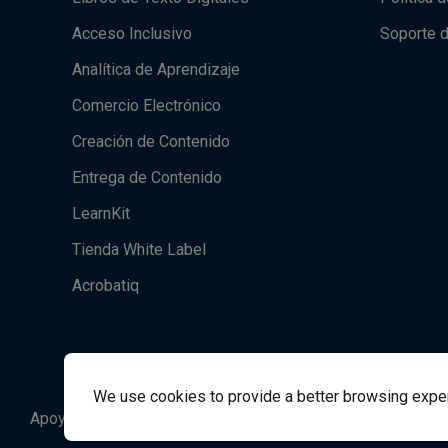
Acceso Inclusivo
Soporte 
Analítica de Aprendizaje
Comercio Electrónico
Creación de Contenido
Entrega de Contenido
LearnKit
Tienda White Label
Acrobatiq
We use cookies to provide a better browsing experie
Apoyo al Estudiante
Student Support
success@vit