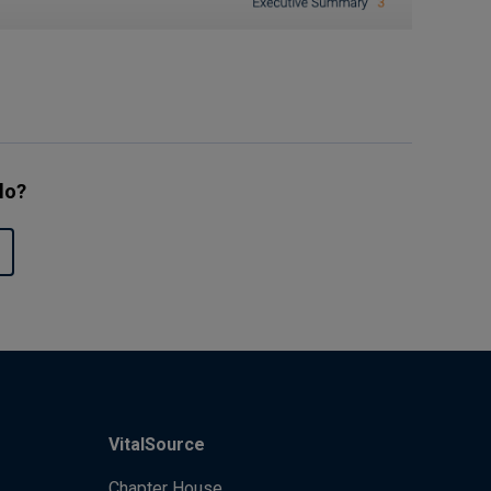
ulo?
VitalSource
Chapter House,