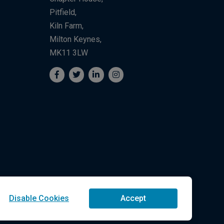
Pitfield,
Kiln Farm,
Milton Keynes,
MK11 3LW
Disable Cookies
Accept
ologies LLC Reservados Todos los Derechos