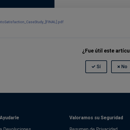
ntoSatisfaction_CaseStudy_[FINAL].pdf
¿Fue útil este artíc
Ayudarle
Valoramos su Seguridad
de Devoluciones
Resumen de Privacidad