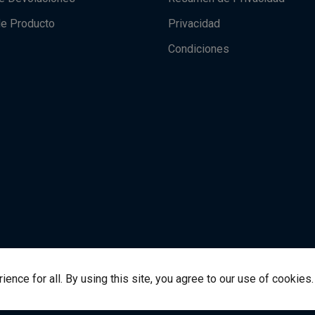
de Producto
Privacidad
Condiciones
nce for all. By using this site, you agree to our use of cookies.
alsource.com
© Derechos de autor 2021 VitalSource Techn