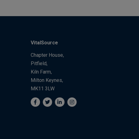
VitalSource
Chapter House,
Pitfield,
Kiln Farm,
Milton Keynes,
MK11 3LW