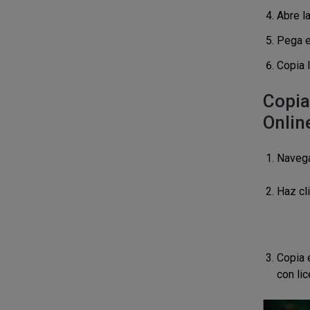
Abre la
Pega e
Copia 
Copia
Onlin
Navega
Haz cl
Copia e
con li