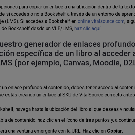
pciones para copiar un enlace a una ubicación dentro de tu texto 
e si accedes o no a Bookshelf a través de un entorno de aprendi
je (LMS). Si accedes a Bookshelf en
online.vitalsource.com
, sig
o de Bookshelf desde un VLE/LMS,
haz clic aquí
.
uestro generador de enlaces profundos
ción específica de un libro al acceder 
MS (por ejemplo, Canvas, Moodle, D2L
r un enlace profundo al contenido, debes tener acceso al conten
que estás creando un enlace al SKU de VitalSource correcto antes
shelf, navega hasta la ubicación del libro al que deseas vincula
abla de contenido, haz clic en el ícono de tres puntos y, a contin
erá una ventana emergente con la URL. Haz clic en
Copiar
.