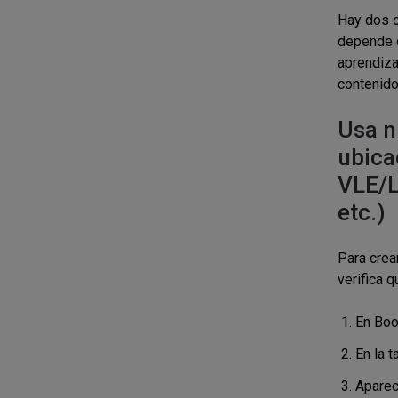
Hay dos o
depende d
aprendiza
contenid
Usa n
ubica
VLE/L
etc.)
Para crea
verifica 
En Book
En la t
Aparec