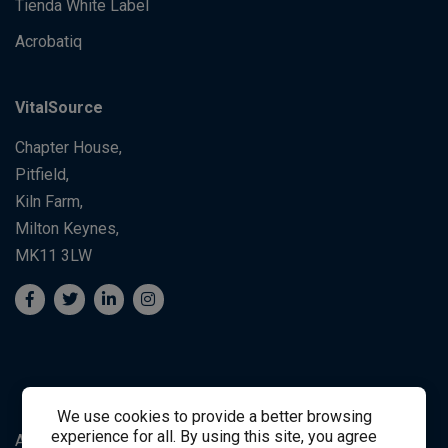
Tienda White Label
Acrobatiq
VitalSource
Chapter House,
Pitfield,
Kiln Farm,
Milton Keynes,
MK11 3LW
We use cookies to provide a better browsing
experience for all. By using this site, you agree
Apoyo al Estudiante
Student Support