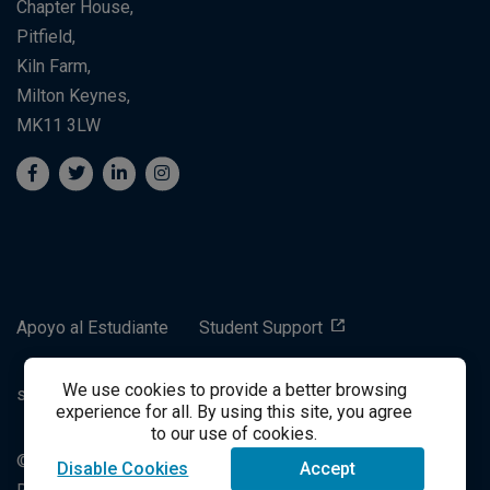
Chapter House,
Pitfield,
Kiln Farm,
Milton Keynes,
MK11 3LW
Apoyo al Estudiante
Student Support
We use cookies to provide a better browsing
success@vitalsource.com
experience for all. By using this site, you agree
to our use of cookies.
© Derechos de autor 2021 VitalSource Technologies LLC
Disable Cookies
Accept