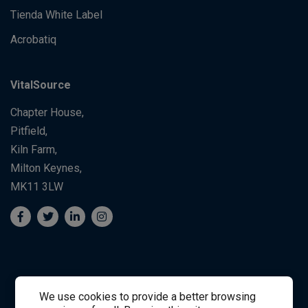
Tienda White Label
Acrobatiq
VitalSource
Chapter House,
Pitfield,
Kiln Farm,
Milton Keynes,
MK11 3LW
We use cookies to provide a better browsing