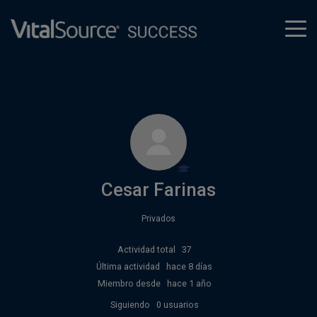
tog
men
Cesar Farinas
Privados
Actividad total
37
Última actividad
hace 8 días
Miembro desde
hace 1 año
Siguiendo
0 usuarios