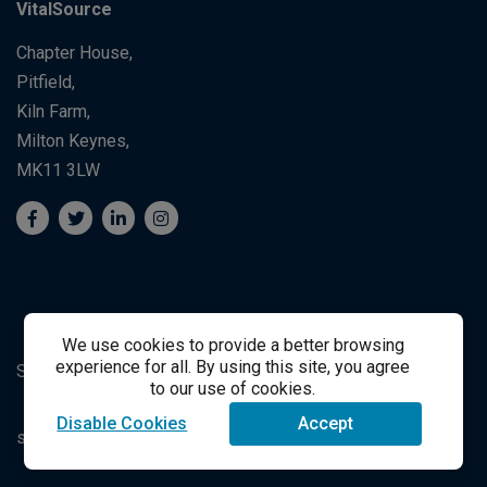
VitalSource
Chapter House,
Pitfield,
Kiln Farm,
Milton Keynes,
MK11 3LW
We use cookies to provide a better browsing
experience for all. By using this site, you agree
Suporte ao Estudante
Student Support
to our use of cookies.
Disable Cookies
Accept
success@vitalsource.com