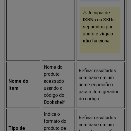
⚠️ A cópia de
ISBNs ou SKUs
separados por
ponto e vírgula
não
funciona.
Nome do
Refinar resultados
produto
com base em um
Nome do
acessado
nome específico
Item
usando o
para o item gerador
código do
do código.
Bookshelf
Indica o
Refinar resultados
formato do
com base em um
Tipo de
produto de