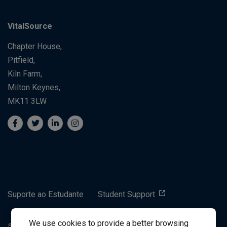
VitalSource
Chapter House,
Pitfield,
Kiln Farm,
Milton Keynes,
MK11 3LW
Suporte ao Estudante
Student Support
We use cookies to provide a better browsing
success@vitalsource.com