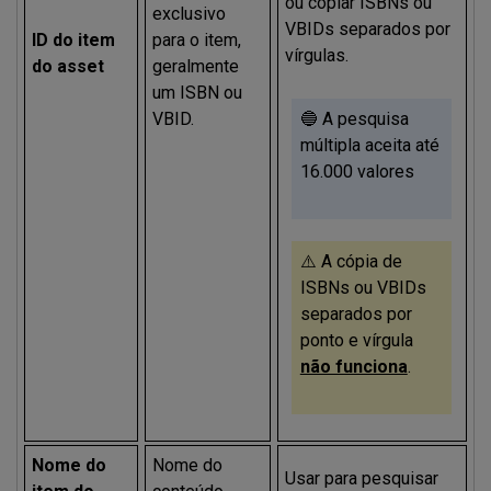
ou copiar ISBNs ou
exclusivo
VBIDs separados por
ID do item
para o item,
vírgulas.
do asset
geralmente
um ISBN ou
VBID.
🔵
A pesquisa
múltipla aceita até
16.000 valores
⚠️
A cópia de
ISBNs ou VBIDs
separados por
ponto e vírgula
não funciona
.
Nome do
Nome do
Usar para pesquisar