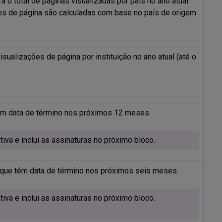
 o total de páginas visualizadas por país no ano atual
es de página são calculadas com base no país de origem
sualizações de página por instituição no ano atual (até o
om data de término nos próximos 12 meses.
va e inclui as assinaturas no próximo bloco.
 que têm data de término nos próximos seis meses.
va e inclui as assinaturas no próximo bloco.