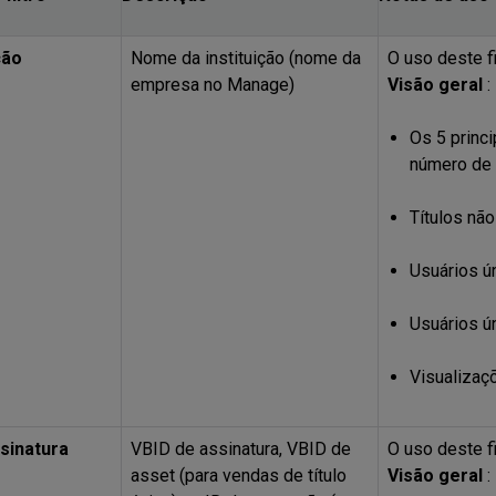
ção
Nome da instituição (nome da
O uso deste fi
empresa no Manage)
Visão geral
:
Os 5 princi
número de 
Títulos não
Usuários ú
Usuários ú
Visualizaç
ssinatura
VBID de assinatura, VBID de
O uso deste fi
asset (para vendas de título
Visão geral
: