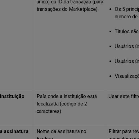
único) ou ID da transação (para
transações do Marketplace)
Os 5 princi
número de 
Títulos não
Usuários ú
Usuários ú
Visualizaç
instituição
País onde a instituição está
Usar este filt
localizada (código de 2
caracteres)
 assinatura
Nome da assinatura no
Filtrar para 
Explore
assinatura es