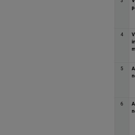
3
V
p
4
V
i
m
5
A
n
6
A
n