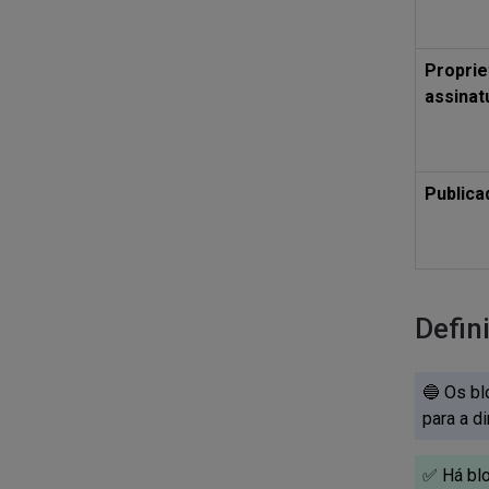
Proprie
assinat
Publica
Defin
🔵 Os bl
para a di
✅ Há blo