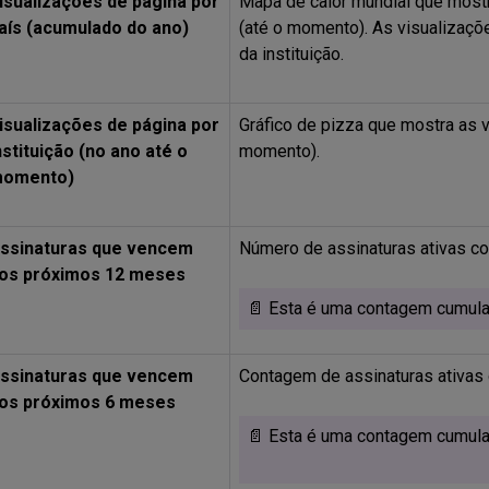
isualizações de página por
Mapa de calor mundial que mostra
aís (acumulado do ano)
(até o momento). As visualizaçõ
da instituição.
isualizações de página por
Gráfico de pizza que mostra as vi
nstituição (no ano até o
momento).
omento)
ssinaturas que vencem
Número de assinaturas ativas c
os próximos 12 meses
📄 Esta é uma contagem cumulati
ssinaturas que vencem
Contagem de assinaturas ativas
os próximos 6 meses
📄 Esta é uma contagem cumulati