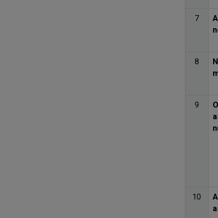
7
A
n
8
N
m
9
O
a
n
10
A
a