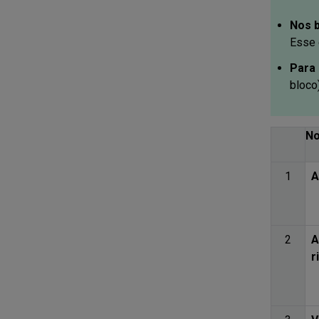
Nos 
Esse 
Para 
bloco
No
1
A
2
A
r