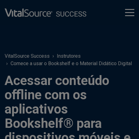
tog
men
VitalSource Success
Instrutores
Comece a usar o Bookshelf e o Material Didático Digital
Acessar conteúdo
offline com os
aplicativos
Bookshelf® para
dispositivos móveis e