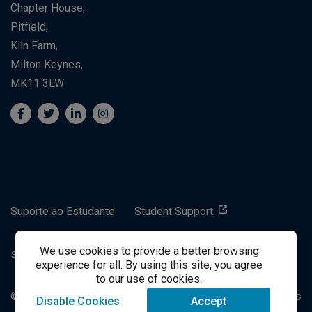
Chapter House,
Pitfield,
Kiln Farm,
Milton Keynes,
MK11 3LW
Suporte ao Estudante
Student Support
We use cookies to provide a better browsing
success@vitalsource.com
experience for all. By using this site, you agree
to our use of cookies.
© Direito Autoral 2021 VitalSource Technologies LLC Todos
Disable Cookies
Accept