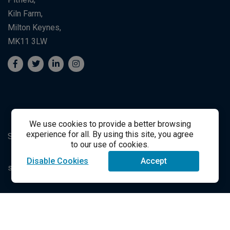
Kiln Farm,
Milton Keynes,
MK11 3LW
We use cookies to provide a better browsing
experience for all. By using this site, you agree
Suporte ao Estudante
Student Support
to our use of cookies.
Disable Cookies
Accept
success@vitalsource.com
© Direito Autoral 2021 VitalSource Technologies LLC Todos
os Direitos Reservados