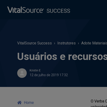
VitalSource Success
Instrutores
Adote Materiai
Usuários e recursos
Kristin E
12 de julho de 2019 17:32
O Verba C
Home
velocidad