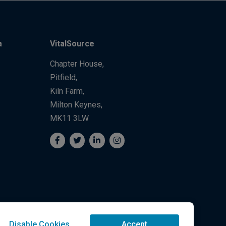
a
VitalSource
Chapter House,
Pitfield,
Kiln Farm,
Milton Keynes,
MK11 3LW
Disable Cookies
Accept