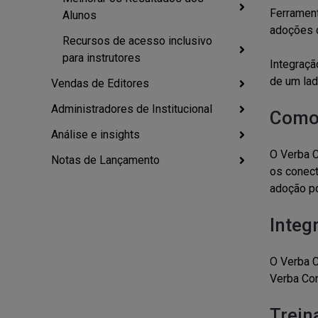
Ferrament
Alunos
adoções d
Recursos de acesso inclusivo
para instrutores
Integraçã
de um lad
Vendas de Editores
Administradores de Institucional
Como
Análise e insights
O Verba C
Notas de Lançamento
os conect
adoção po
Integ
O Verba C
Verba Co
Trein