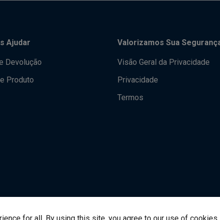
s Ajudar
Valorizamos Sua Seguranç
de Devolução
Visão Geral da Privacidade
e Produto
Privacidade
Termos
nce for all. By using this site, you agree to our use of cookies.