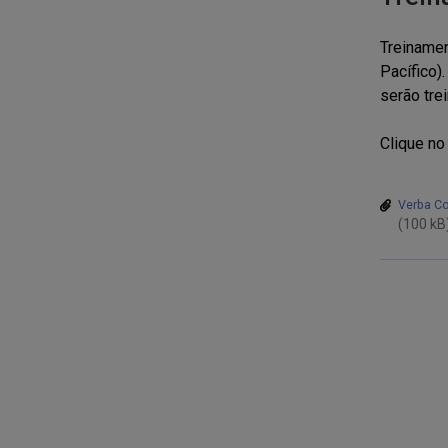
Treinamen
Pacífico)
serão tre
Clique no
Verba Col
(100 kB