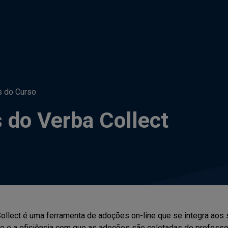
s do Curso
 do Verba Collect
ollect é uma ferramenta de adoções on-line que se integra aos s
e e a eficiência com que as adoções são coletadas de profess