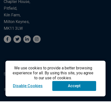
Chapter House,
Pitfield,
Kiln Farm,
Milton Keynes,
MK11 3LW
We use cookies to provide a better browsing
experience for all. By using this site, you agree
Suporte ao Estudante
Student Support
to our use of cookies.
Disable Cookies
Accept
success@vitalsource.com
© Direito Autoral 2021 VitalSource Technologies LLC Todos
os Direitos Reservados