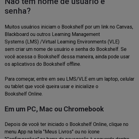
Não
tem
nome de usuário e
senha
?
Muitos
usuários
iniciam o
Bookshelf por
um link no
Canvas,
Blackboard ou outros Learning Management
Systems
(LMS)
/Virtual Learning Environments (VLE)
sem
criar um
nome de usuário
e senha do Bookshelf.
Se
você acess
a
o Bookshelf dessa maneira, ainda pode usar
os aplicativos do Bookshelf offline.
Para começar
,
ent
r
e em
seu
LMS/VLE
em
um
laptop
,
celular
ou tablet
que você queira usar
e inicialize o
Bookshelf
Online
.
Em um PC
,
Mac
ou Chromebook
Depois de você ter iniciado o Bookshelf Online, clique no
menu App na tela "Meus Livros" ou no ícone