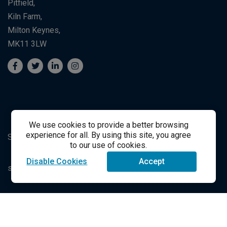
Pitfield,
Kiln Farm,
Milton Keynes,
MK11 3LW
We use cookies to provide a better browsing
experience for all. By using this site, you agree
Suporte ao Estudante
Student Support
to our use of cookies.
Disable Cookies
Accept
success@vitalsource.com
© Direito Autoral 2021 VitalSource Technologies LLC Todos
os Direitos Reservados