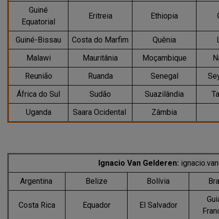
Guiné
Eritreia
Ethiopia
Equatorial
Guiné-Bissau
Costa do Marfim
Quênia
L
Malawi
Mauritânia
Moçambique
N
Reunião
Ruanda
Senegal
Se
África do Sul
Sudão
Suazilândia
T
Uganda
Saara Ocidental
Zâmbia
Ignacio Van Gelderen:
ignacio.va
Argentina
Belize
Bolívia
Bra
Gui
Costa Rica
Equador
El Salvador
Fran