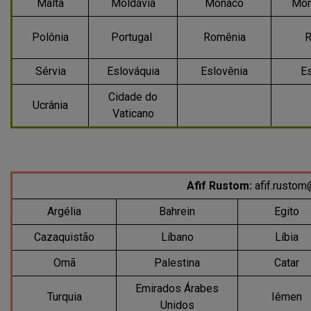
Malta
Moldávia
Mônaco
Mon
Polônia
Portugal
Romênia
R
Sérvia
Eslováquia
Eslovênia
E
Cidade do
Ucrânia
Vaticano
Afif Rustom:
afif.rustom
Argélia
Bahrein
Egito
Cazaquistão
Líbano
Líbia
Omã
Palestina
Catar
Emirados Árabes
Turquia
Iêmen
Unidos