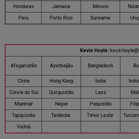
Honduras
Jamaica
México
Nica
Peru
Porto Rico
Suriname
Uru
Kevin Hoyle:
kevin.hoyle
Afeganistão
Azerbaijão
Bangladesh
Bu
China
Hong Kong
Índia
Indo
Coreia do Sul
Quirguistão
Laos
Mal
Mianmar
Nepal
Paquistão
Fili
Tajiquistão
Tailândia
Timor Leste
Turcom
Vietnã