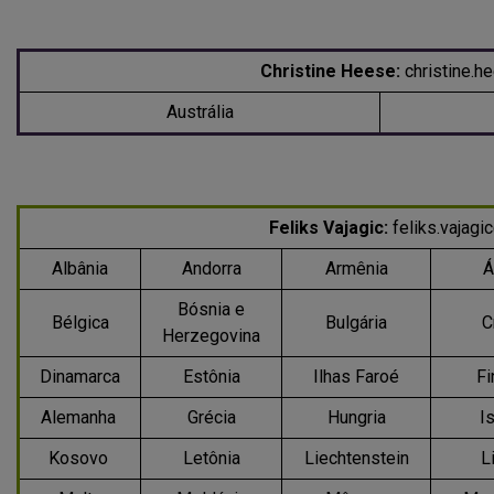
Christine Heese:
christine.
Austrália
Feliks Vajagic:
feliks.vaja
Albânia
Andorra
Armênia
Á
Bósnia e
Bélgica
Bulgária
C
Herzegovina
Dinamarca
Estônia
Ilhas Faroé
Fi
Alemanha
Grécia
Hungria
I
Kosovo
Letônia
Liechtenstein
L