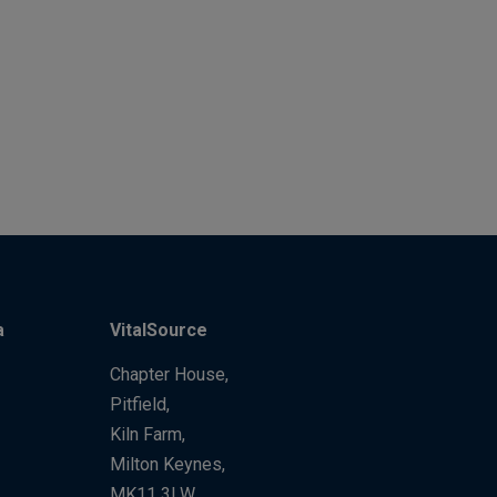
a
VitalSource
Chapter House,
Pitfield,
Kiln Farm,
Milton Keynes,
MK11 3LW