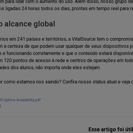
m para lidar com o aumento do uso. Além disso, nosso grupo d
is ligadas 24 horas todos os dias, prontas em tempo real para r
 alcance global
ios em 241 países e territórios, a VitalSource tem o compromiss
m a certeza de que podem usar qualquer de seus dispositivos pa
s e funcionando corretamente e que o conteúdo estará disponível
m 120 pontos de acesso à rede e centros de operações em tod
des dos alunos, não importa onde eles estejam.
r como estamos nos saindo? Confira nosso status atual e veja 
f Uptime Availability.pdf
)
Esse artigo foi úti