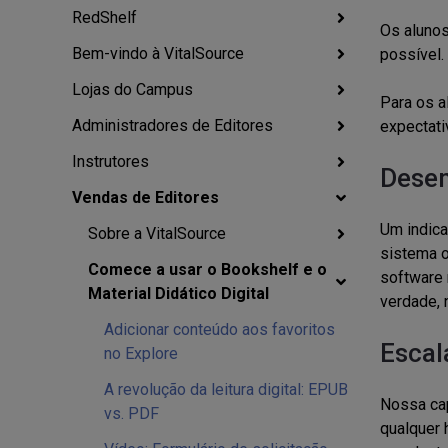
RedShelf
Os alunos
Bem-vindo à VitalSource
possível.
Lojas do Campus
Para os a
Administradores de Editores
expectati
Instrutores
Dese
Vendas de Editores
Um indica
Sobre a VitalSource
sistema o
Comece a usar o Bookshelf e o
software 
Material Didático Digital
verdade, 
Adicionar conteúdo aos favoritos
Escal
no Explore
A revolução da leitura digital: EPUB
Nossa cap
vs. PDF
qualquer 