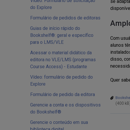
Vídeo: Formulário de solicitação
se adapta
do Explore
disponíve
Formulário de pedidos de editoras
Amplo
Guias de início rápido do
Bookshelf®: geral e específico
Com usuár
para o LMS/VLE
alunos tê
instalado
Acessar o material didático da
disso, co
editora no VLE/LMS (programas
necessida
Course Access) - Estudante
Vídeo: formulário de pedido do
Quer sabe
Explore
Formulário de pedido da editora
Bookshel
(400 kB
Gerencie a conta e os dispositivos
do Bookshelf®
Gerencie o conteúdo em sua
biblioteca digital