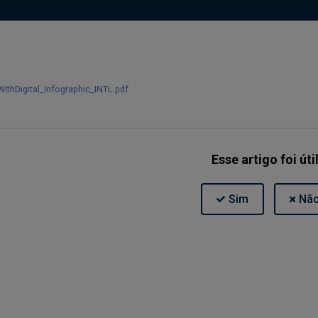
thDigital_Infographic_INTL.pdf
Esse artigo foi úti