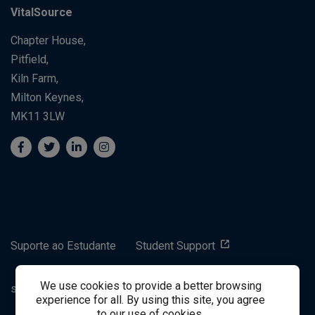
VitalSource
Chapter House,
Pitfield,
Kiln Farm,
Milton Keynes,
MK11 3LW
Suporte ao Estudante
Student Support
We use cookies to provide a better browsing
success@vitalsource.com
experience for all. By using this site, you agree
to our use of cookies.