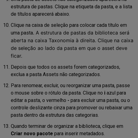
estrutura de pastas. Clique na etiqueta da pasta, e a lista
de títulos aparecerá abaixo.
Clique na caixa de seleção para colocar cada título em
. A estrutura de pastas da biblioteca será
uma pasta
aberta na caixa Taxonomia
à direita. Clique na caixa
de seleção ao lado da
pasta em que o asset deve
ficar
.
Depois que todos os assets forem categorizados,
exclua a pasta Assets não categori
z
ados
.
Para renomear, excluir,
o
u reorganizar uma pasta, passe
o mouse sobre o rótulo da pasta. Cliq
ue
no
i
azul para
editar a pasta
, o vermelho
-
para excluir
uma pasta
, ou o
controle deslizante cinza
para promover ou rebaixar uma
pasta dentro da
estrutura
das categorias
.
Quando terminar de organizar a biblioteca, clique em
Criar novo pacote
para inserir metadados.