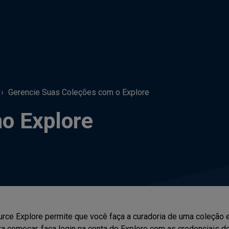
Gerencie Suas Coleções com o Explore
no Explore
urce Explore permite que você faça a curadoria de uma coleção 
ra começar, faça login na conta do Explore com as credenciais