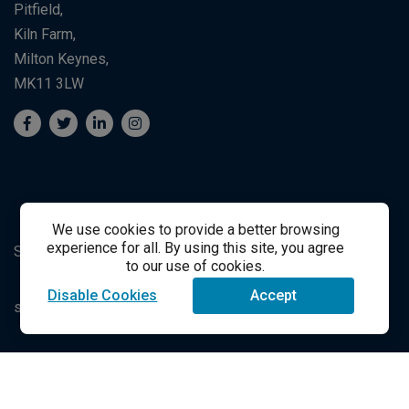
Pitfield,
Kiln Farm,
Milton Keynes,
MK11 3LW
We use cookies to provide a better browsing
experience for all. By using this site, you agree
Suporte ao Estudante
Student Support
to our use of cookies.
Disable Cookies
Accept
success@vitalsource.com
© Direito Autoral 2021 VitalSource Technologies LLC Todos
os Direitos Reservados