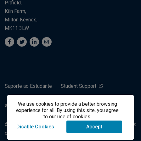
Pitfield,
Kiln Farm,
Milton Keynes,
MK11 3LW
Suporte ao Estudante
Student Support
We use cookies to provide a better browsing
success@vitalsource.com
experience for all. By using this site, you agree
to our use of cookies.
© Direito Autoral 2021 VitalSource Technologies LLC Todos
Disable Cookies
Accept
os Direitos Reservados