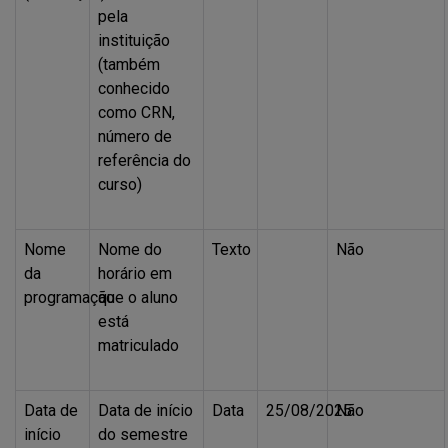
pela
instituição
(também
conhecido
como CRN,
número de
referência do
curso)
Nome
Nome do
Texto
Não
da
horário em
programação
que o aluno
está
matriculado
Data de
Data de início
Data
25/08/2025
Não
início
do semestre