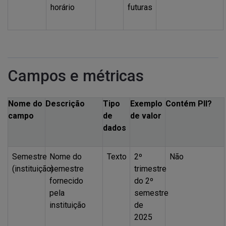
horário
futuras
Campos e métricas
Nome do
Descrição
Tipo
Exemplo
Contém
PII
?
campo
de
de valor
dados
Semestre
Nome do
Texto
2º
Não
(instituição)
semestre
trimestre
fornecido
do 2º
pela
semestre
instituição
de
2025