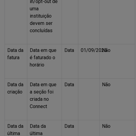
in/opt-out de
uma
instituição
devem ser
concluídas
Data da
Data em que
Data
01/09/2025
Não
fatura
é faturado o
horário
Data da
Data em que
Data
Não
criação
a seção foi
criada no
Connect
Data da
Data da
Data
Não
última
última