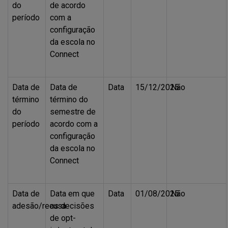
do
de acordo
período
com a
configuração
da escola no
Connect
Data de
Data de
Data
15/12/2025
Não
término
término do
do
semestre de
período
acordo com a
configuração
da escola no
Connect
Data de
Data em que
Data
01/08/2025
Não
adesão/recusa
as decisões
de opt-