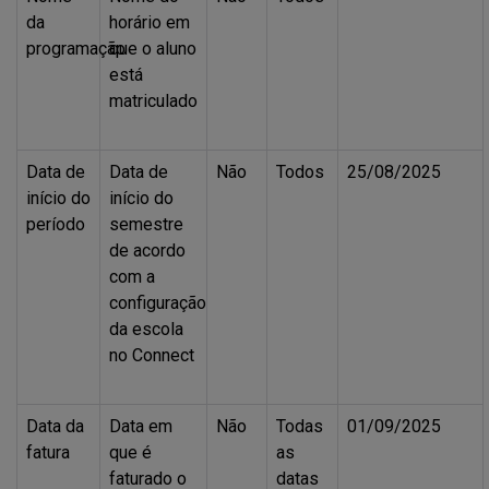
da
horário em
programação
que o aluno
está
matriculado
Data de
Data de
Não
Todos
25/08/2025
início do
início do
período
semestre
de acordo
com a
configuração
da escola
no Connect
Data da
Data em
Não
Todas
01/09/2025
fatura
que é
as
faturado o
datas