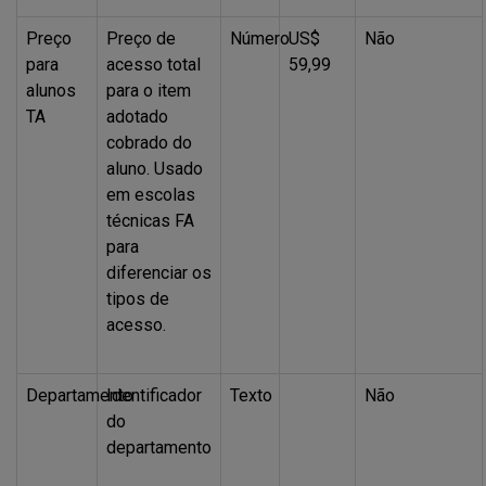
Preço
Preço de
Número
US$
Não
para
acesso total
59,99
alunos
para o item
TA
adotado
cobrado do
aluno. Usado
em escolas
técnicas FA
para
diferenciar os
tipos de
acesso.
Departamento
Identificador
Texto
Não
do
departamento