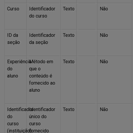
Curso
Identificador
Texto
Não
do curso
ID da
Identificador
Texto
Não
seção
da seção
Experiência
Método em
Texto
Não
do
que o
aluno
conteúdo é
fornecido ao
aluno
Identificador
Identificador
Texto
Não
do
único do
curso
curso
(instituição)
fornecido