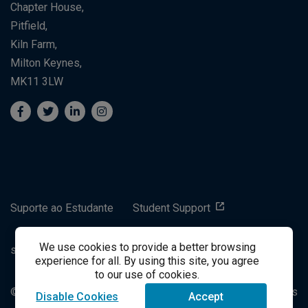
Chapter House,
Pitfield,
Kiln Farm,
Milton Keynes,
MK11 3LW
Suporte ao Estudante
Student Support
We use cookies to provide a better browsing
success@vitalsource.com
experience for all. By using this site, you agree
to our use of cookies.
© Direito Autoral 2021 VitalSource Technologies LLC Todos
Disable Cookies
Accept