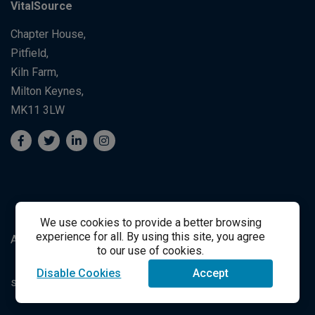
VitalSource
Chapter House,
Pitfield,
Kiln Farm,
Milton Keynes,
MK11 3LW
We use cookies to provide a better browsing
experience for all. By using this site, you agree
Apoyo al Estudiante
Student Support
to our use of cookies.
Disable Cookies
Accept
success@vitalsource.com