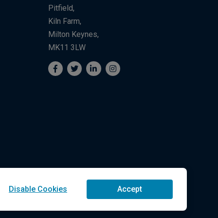
Pitfield,
Kiln Farm,
Milton Keynes,
MK11 3LW
Disable Cookies
Accept
ologies LLC Reservados Todos los Derechos