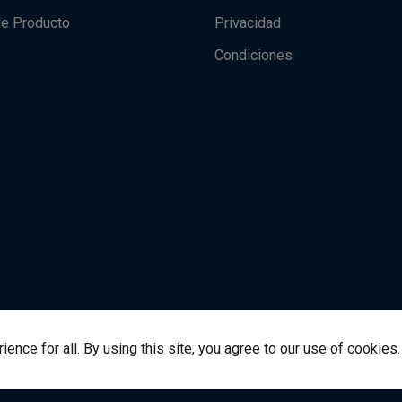
de Producto
Privacidad
Condiciones
nce for all. By using this site, you agree to our use of cookies.
alsource.com
© Derechos de autor 2021 VitalSource Techn