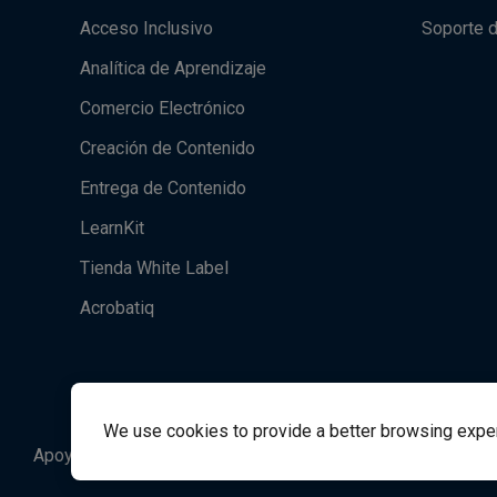
Acceso Inclusivo
Soporte 
Analítica de Aprendizaje
Comercio Electrónico
Creación de Contenido
Entrega de Contenido
LearnKit
Tienda White Label
Acrobatiq
We use cookies to provide a better browsing experie
Apoyo al Estudiante
Student Support
success@vit