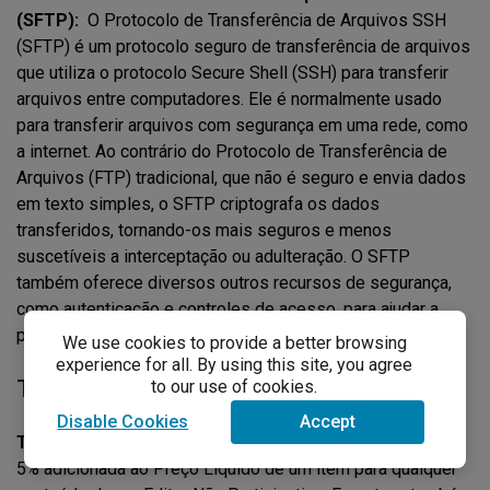
(SFTP):
O Protocolo de Transferência de Arquivos SSH
(SFTP) é um protocolo seguro de transferência de arquivos
que utiliza o protocolo Secure Shell (SSH) para transferir
arquivos entre computadores. Ele é normalmente usado
para transferir arquivos com segurança em uma rede, como
a internet. Ao contrário do Protocolo de Transferência de
Arquivos (FTP) tradicional, que não é seguro e envia dados
em texto simples, o SFTP criptografa os dados
transferidos, tornando-os mais seguros e menos
suscetíveis a interceptação ou adulteração. O SFTP
também oferece diversos outros recursos de segurança,
como autenticação e controles de acesso, para ajudar a
proteger os dados transferidos.
We use cookies to provide a better browsing
experience for all. By using this site, you agree
T
to our use of cookies.
Disable Cookies
Accept
Taxa de Tecnologia:
A taxa de tecnologia é uma taxa de
5% adicionada ao Preço Líquido de um item para qualquer