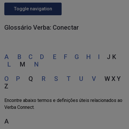
Toggle navigation
Glossário Verba: Conectar
A
B
C
D
E
F
G
H
I
J K
L
M
N
O
P
Q
R
S
T
U
V
W X Y
Z
Encontre abaixo termos e definições úteis relacionados ao
Verba Connect.
A