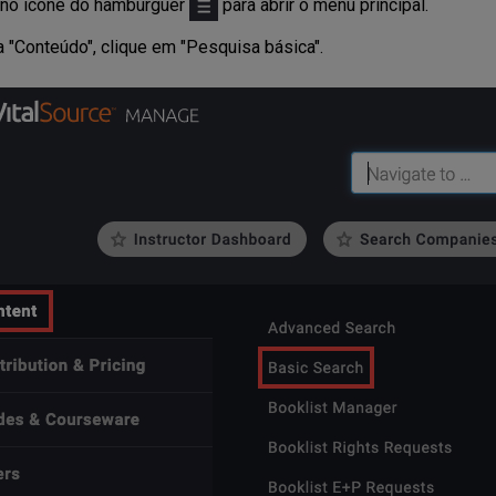
 no ícone do hambúrguer
para abrir o menu principal.
a "Conteúdo", clique em "Pesquisa básica".