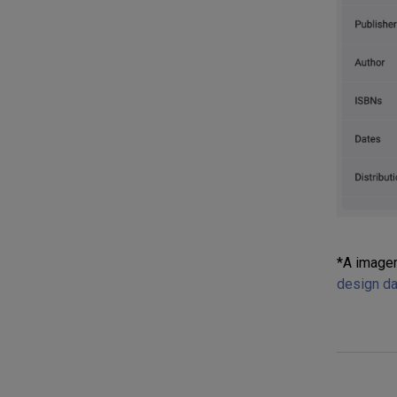
*A imagem
design da