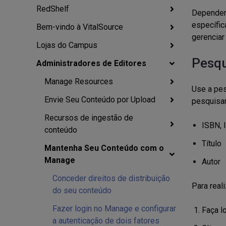
RedShelf
Depende
específic
Bem-vindo à VitalSource
gerenciar
Lojas do Campus
Pesqu
Administradores de Editores
Manage Resources
Use a pes
Envie Seu Conteúdo por Upload
pesquisar
Recursos de ingestão de
ISBN, 
conteúdo
Título
Mantenha Seu Conteúdo com o
Manage
Autor
Conceder direitos de distribuição
Para real
do seu conteúdo
Fazer login no Manage e configurar
Faça l
a autenticação de dois fatores