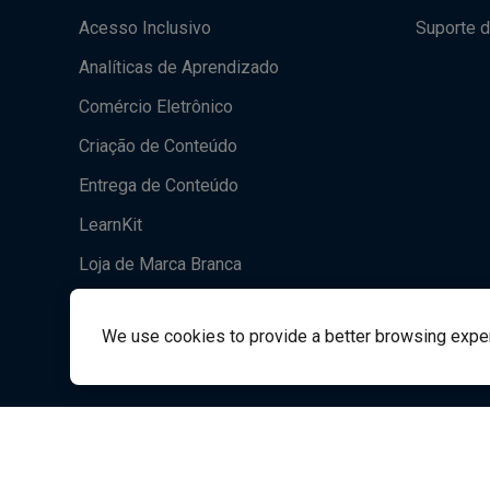
Acesso Inclusivo
Suporte d
Analíticas de Aprendizado
Comércio Eletrônico
Criação de Conteúdo
Entrega de Conteúdo
LearnKit
Loja de Marca Branca
Acrobatiq
We use cookies to provide a better browsing experie
Suporte ao Estudante
Student Support
success@v