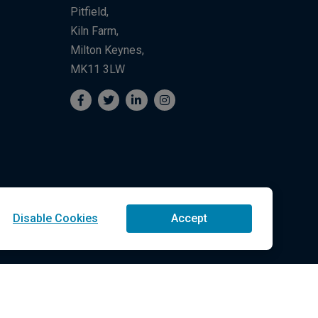
Pitfield,
Kiln Farm,
Milton Keynes,
MK11 3LW
Disable Cookies
Accept
ogies LLC Todos os Direitos Reservados