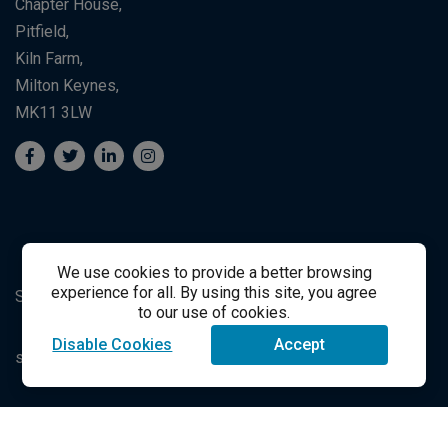
Chapter House,
Pitfield,
Kiln Farm,
Milton Keynes,
MK11 3LW
We use cookies to provide a better browsing
experience for all. By using this site, you agree
Suporte ao Estudante
Student Support
to our use of cookies.
Disable Cookies
Accept
success@vitalsource.com
© Direito Autoral 2021 VitalSource Technologies LLC Todos
os Direitos Reservados