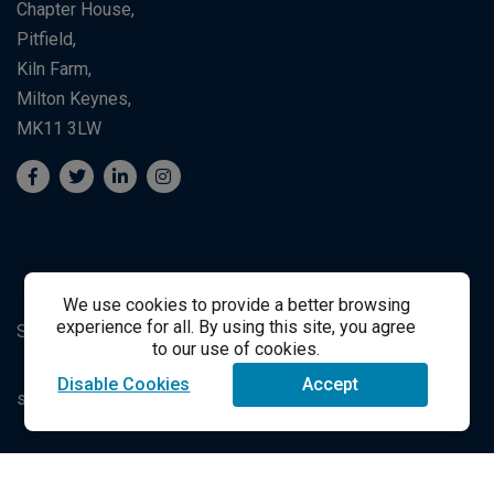
Chapter House,
Pitfield,
Kiln Farm,
Milton Keynes,
MK11 3LW
We use cookies to provide a better browsing
experience for all. By using this site, you agree
Suporte ao Estudante
Student Support
to our use of cookies.
Disable Cookies
Accept
success@vitalsource.com
© Direito Autoral 2021 VitalSource Technologies LLC Todos