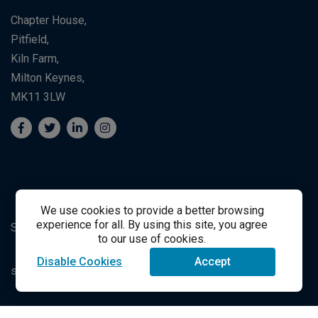
Chapter House,
Pitfield,
Kiln Farm,
Milton Keynes,
MK11 3LW
We use cookies to provide a better browsing
experience for all. By using this site, you agree
Suporte ao Estudante
Student Support
to our use of cookies.
Disable Cookies
Accept
success@vitalsource.com
© Direito Autoral 2021 VitalSource Technologies LLC Todos